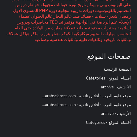
على اليوتيوب
بيني و بينكم
تاريخ
ثورة
حيوانات مجهولة
خواطر
دروس
التصميم بالفوتوشوب
دورات تدريبية مجانية
دوره PHP المستوى الاول
رمضان
شعر - شيلات - قصائد
صيد
عالم البحار
عالم الحيوان
عظماء
الإسلام
علم الرياضة
في الواجهة
مؤتمر تيد TED
محاضرات ودروس
إسلامية
مختبرات مجنونة
مصانع عملاقة
معارك
من الولادة حتى العام
الخامس
مهارات التخييم
ميكانيكيو الكوكب
هتلر
هروب ماكر
هياكل عملاقة
وثائقيات تاريخية
وثائقيات طبية
وثائقيات هندسية وصناعية
صفحات الموقع
الصفحة الرئيسية
أقسام الموقع - Categories
الأرشيف - archive
موقع علوم العرب - أفلام وثائقية - arabsciences.com...
موقع علوم العرب - أفلام وثائقية - arabsciences.com...
الأرشيف - archive
أقسام الموقع - Categories