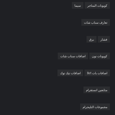
كوبونات المتاجر
سيما
تعارف سناب شات
فشار
برق
كوبونات نون
اضافات سناب شات
اضافات بات Bet
اضافات تيك توك
متابعين انستقرام
مجموعات التليجرام