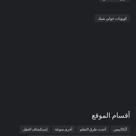
كوبونات جولي شيك
أقسام الموقع
أبُكاليبس
أحدث طرق التعلم
أخرى منوعة
إستكشاف العقل