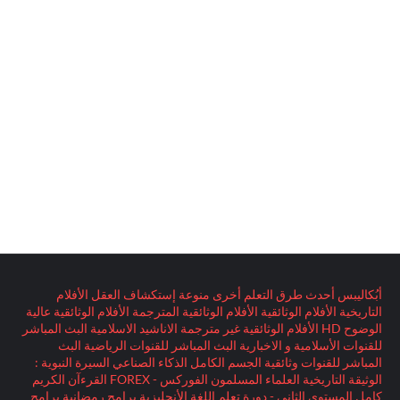
أبُكاليبس
أحدث طرق التعلم
أخرى منوعة
إستكشاف العقل
الأفلام
التاريخية
الأفلام الوثائقية
الأفلام الوثائقية المترجمة
الأفلام الوثائقية عالية
الوضوح HD
الأفلام الوثائقية غير مترجمة
الاناشيد الاسلامية
البث المباشر
للقنوات الأسلامية و الاخبارية
البث المباشر للقنوات الرياضية
البث
المباشر للقنوات وثائقية
الجسم الكامل
الذكاء الصناعي
السيرة النبوية :
الوثيقة التاريخية
العلماء المسلمون
الفوركس - FOREX
القرءآن الكريم
كامل
المستوى الثاني - دورة تعلم اللغة الأنجليزية
برامج رمضانية
برامج