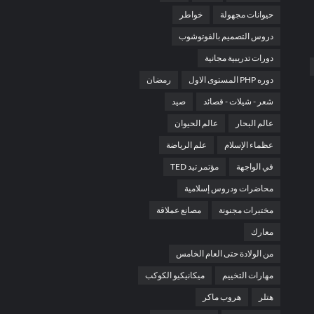
حيوانات مجهولة
خواطر
دروس التصميم بالفوتوشوب
دورات تدريبية مجانية
دوره PHP المستوى الاول
رمضان
شعر - شيلات - قصائد
صيد
عالم البحار
عالم الحيوان
عظماء الإسلام
علم الرياضة
في الواجهة
مؤتمر تيد TED
محاضرات ودروس إسلامية
مختبرات مجنونة
مصانع عملاقة
معارك
من الولادة حتى العام الخامس
مهارات التخييم
ميكانيكيو الكوكب
هتلر
هروب ماكر