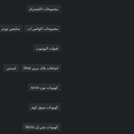
مجموعات التليجرام
مجموعات الواتس اب
متابعين تويتر
قنوات اليوتيوب
اضافات بلاك بيري bbm
لستتي
كوبونات نون noon
كوبونات سوق كوم
كوبونات شي إن Shein