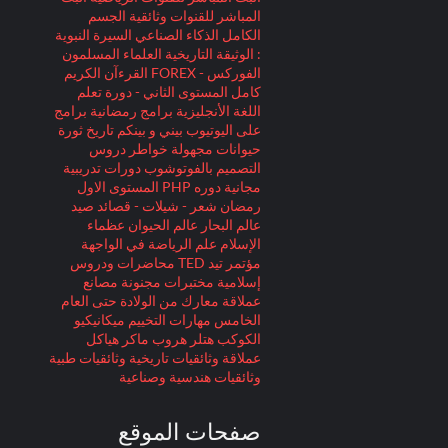
المباشر للقنوات وثائقية
الجسم
الكامل
الذكاء الصناعي
السيرة النبوية
: الوثيقة التاريخية
العلماء المسلمون
الفوركس - FOREX
القرءآن الكريم
كامل
المستوى الثاني - دورة تعلم
اللغة الأنجليزية
برامج رمضانية
برامج
على اليوتيوب
بيني و بينكم
تاريخ
ثورة
حيوانات مجهولة
خواطر
دروس
التصميم بالفوتوشوب
دورات تدريبية
مجانية
دوره PHP المستوى الاول
رمضان
شعر - شيلات - قصائد
صيد
عالم البحار
عالم الحيوان
عظماء
الإسلام
علم الرياضة
في الواجهة
مؤتمر تيد TED
محاضرات ودروس
إسلامية
مختبرات مجنونة
مصانع
عملاقة
معارك
من الولادة حتى العام
الخامس
مهارات التخييم
ميكانيكيو
الكوكب
هتلر
هروب ماكر
هياكل
عملاقة
وثائقيات تاريخية
وثائقيات طبية
وثائقيات هندسية وصناعية
صفحات الموقع