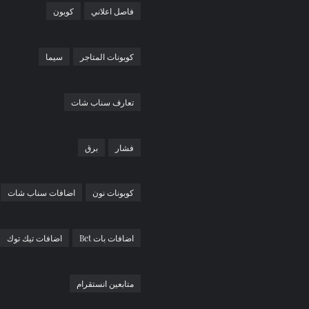
فاصل اعلاني
كوبون
كوبونات المتاجر
سيما
تعارف سناب شات
فشار
برق
كوبونات نون
اضافات سناب شات
اضافات بات Bet
اضافات تيك توك
متابعين انستقرام