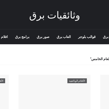
وثائقيات برق
برق
قوالب بلوجر
العاب برق
صور برق
برامج برق
افلام و
لعام الخامس
الأفلام الوثائقية
الأف