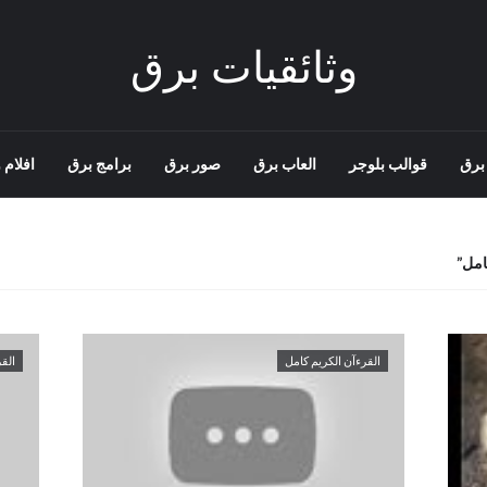
وثائقيات برق
برق
قوالب بلوجر
العاب برق
صور برق
برامج برق
افلام و
امل
القرءآن الكريم كامل
الق