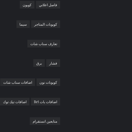
فاصل اعلاني
كوبون
كوبونات المتاجر
سيما
تعارف سناب شات
فشار
برق
كوبونات نون
اضافات سناب شات
اضافات بات Bet
اضافات تيك توك
متابعين انستقرام