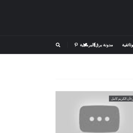
ثائقية
مدونة برق البرمجية
رءآن الكريم كامل