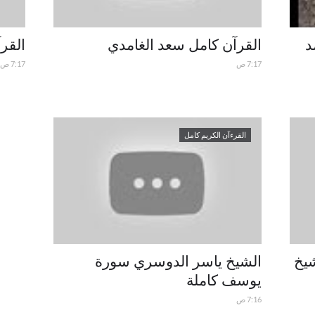
د
القرآن كامل سعد الغامدي
القر
7:17 ص
7:17 ص
القرءآن الكريم كامل
شيخ
الشيخ ياسر الدوسري سورة
يوسف كاملة
7:16 ص