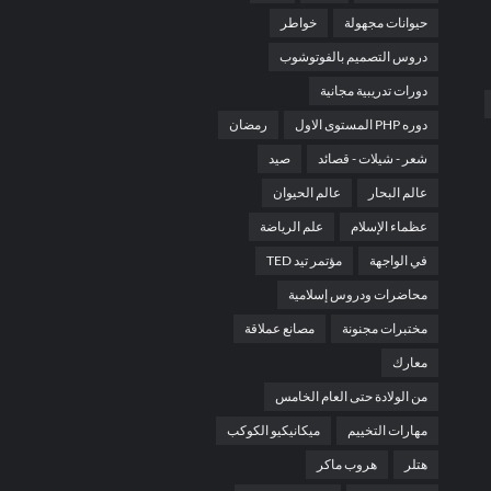
حيوانات مجهولة
خواطر
دروس التصميم بالفوتوشوب
دورات تدريبية مجانية
دوره PHP المستوى الاول
رمضان
شعر - شيلات - قصائد
صيد
عالم البحار
عالم الحيوان
عظماء الإسلام
علم الرياضة
في الواجهة
مؤتمر تيد TED
محاضرات ودروس إسلامية
مختبرات مجنونة
مصانع عملاقة
معارك
من الولادة حتى العام الخامس
مهارات التخييم
ميكانيكيو الكوكب
هتلر
هروب ماكر