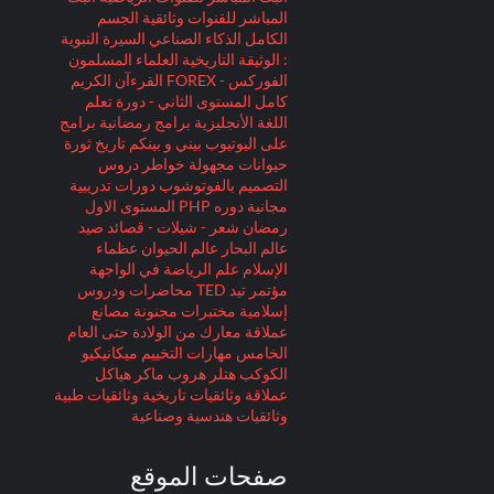
المباشر للقنوات وثائقية
الجسم
الكامل
الذكاء الصناعي
السيرة النبوية
: الوثيقة التاريخية
العلماء المسلمون
الفوركس - FOREX
القرءآن الكريم
كامل
المستوى الثاني - دورة تعلم
اللغة الأنجليزية
برامج رمضانية
برامج
على اليوتيوب
بيني و بينكم
تاريخ
ثورة
حيوانات مجهولة
خواطر
دروس
التصميم بالفوتوشوب
دورات تدريبية
مجانية
دوره PHP المستوى الاول
رمضان
شعر - شيلات - قصائد
صيد
عالم البحار
عالم الحيوان
عظماء
الإسلام
علم الرياضة
في الواجهة
مؤتمر تيد TED
محاضرات ودروس
إسلامية
مختبرات مجنونة
مصانع
عملاقة
معارك
من الولادة حتى العام
الخامس
مهارات التخييم
ميكانيكيو
الكوكب
هتلر
هروب ماكر
هياكل
عملاقة
وثائقيات تاريخية
وثائقيات طبية
وثائقيات هندسية وصناعية
صفحات الموقع