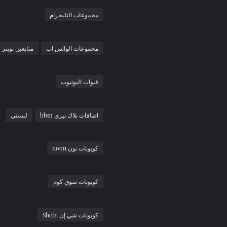
مجموعات التليجرام
مجموعات الواتس اب
متابعين تويتر
قنوات اليوتيوب
اضافات بلاك بيري bbm
لستتي
كوبونات نون noon
كوبونات سوق كوم
كوبونات شي إن Shein