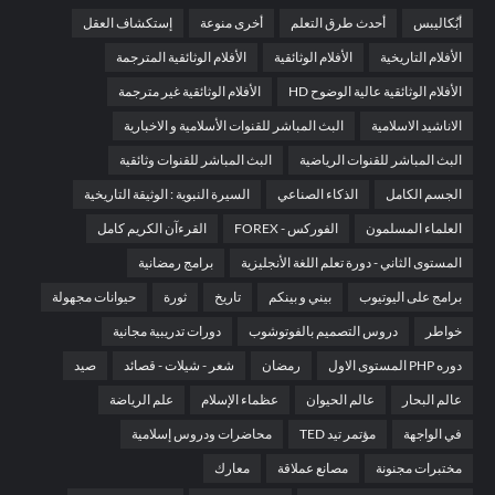
أبُكاليبس
أحدث طرق التعلم
أخرى منوعة
إستكشاف العقل
الأفلام التاريخية
الأفلام الوثائقية
الأفلام الوثائقية المترجمة
الأفلام الوثائقية عالية الوضوح HD
الأفلام الوثائقية غير مترجمة
الاناشيد الاسلامية
البث المباشر للقنوات الأسلامية و الاخبارية
البث المباشر للقنوات الرياضية
البث المباشر للقنوات وثائقية
الجسم الكامل
الذكاء الصناعي
السيرة النبوية : الوثيقة التاريخية
العلماء المسلمون
الفوركس - FOREX
القرءآن الكريم كامل
المستوى الثاني - دورة تعلم اللغة الأنجليزية
برامج رمضانية
برامج على اليوتيوب
بيني و بينكم
تاريخ
ثورة
حيوانات مجهولة
خواطر
دروس التصميم بالفوتوشوب
دورات تدريبية مجانية
دوره PHP المستوى الاول
رمضان
شعر - شيلات - قصائد
صيد
عالم البحار
عالم الحيوان
عظماء الإسلام
علم الرياضة
في الواجهة
مؤتمر تيد TED
محاضرات ودروس إسلامية
مختبرات مجنونة
مصانع عملاقة
معارك