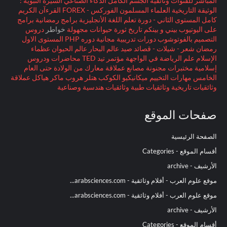
المباشر للقنوات وثائقية
الجسم الكامل
الذكاء الصناعي
السيرة النبوية :
الوثيقة التاريخية
العلماء المسلمون
الفوركس - FOREX
القرءآن الكريم
كامل
المستوى الثاني - دورة تعلم اللغة الأنجليزية
برامج رمضانية
برامج
على اليوتيوب
بيني و بينكم
تاريخ
ثورة
حيوانات مجهولة
خواطر
دروس
التصميم بالفوتوشوب
دورات تدريبية مجانية
دوره PHP المستوى الاول
رمضان
شعر - شيلات - قصائد
صيد
عالم البحار
عالم الحيوان
عظماء
الإسلام
علم الرياضة
في الواجهة
مؤتمر تيد TED
محاضرات ودروس
إسلامية
مختبرات مجنونة
مصانع عملاقة
معارك
من الولادة حتى العام
الخامس
مهارات التخييم
ميكانيكيو الكوكب
هتلر
هروب ماكر
هياكل عملاقة
وثائقيات تاريخية
وثائقيات طبية
وثائقيات هندسية وصناعية
صفحات الموقع
الصفحة الرئيسية
أقسام الموقع - Categories
الأرشيف - archive
موقع علوم العرب - أفلام وثائقية - arabsciences.com...
موقع علوم العرب - أفلام وثائقية - arabsciences.com...
الأرشيف - archive
أقسام الموقع - Categories