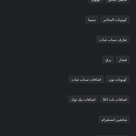
كوبونات المتاجر
سيما
تعارف سناب شات
فشار
برق
كوبونات نون
اضافات سناب شات
اضافات بات Bet
اضافات تيك توك
متابعين انستقرام