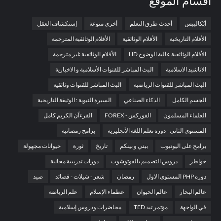
أقسام الموقع
أبُكاليبس
أحدث طرق التعلم
أخرى منوعة
إستكشاف العقل
الأفلام التاريخية
الأفلام الوثائقية
الأفلام الوثائقية المترجمة
الأفلام الوثائقية عالية الوضوح HD
الأفلام الوثائقية غير مترجمة
الاناشيد الاسلامية
البث المباشر للقنوات الأسلامية و الاخبارية
البث المباشر للقنوات الرياضية
البث المباشر للقنوات وثائقية
الجسم الكامل
الذكاء الصناعي
السيرة النبوية : الوثيقة التاريخية
العلماء المسلمون
الفوركس - FOREX
القرءآن الكريم كامل
المستوى الثاني - دورة تعلم اللغة الأنجليزية
برامج رمضانية
برامج على اليوتيوب
بيني و بينكم
تاريخ
ثورة
حيوانات مجهولة
خواطر
دروس التصميم بالفوتوشوب
دورات تدريبية مجانية
دوره PHP المستوى الاول
رمضان
شعر - شيلات - قصائد
صيد
عالم البحار
عالم الحيوان
عظماء الإسلام
علم الرياضة
في الواجهة
مؤتمر تيد TED
محاضرات ودروس إسلامية