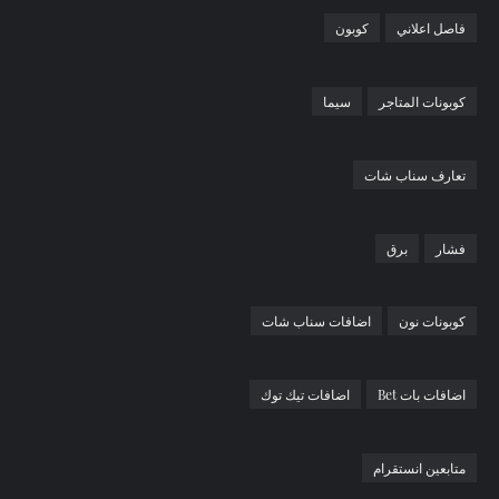
فاصل اعلاني
كوبون
كوبونات المتاجر
سيما
تعارف سناب شات
فشار
برق
كوبونات نون
اضافات سناب شات
اضافات بات Bet
اضافات تيك توك
متابعين انستقرام