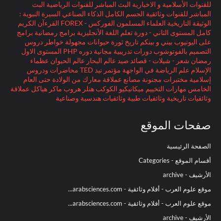
للقنوات الأسلامية و الاخبارية
البث المباشر للقنوات الرياضية
البث
المباشر للقنوات وثائقية
الجسم الكامل
الذكاء الصناعي
السيرة النبوية :
الوثيقة التاريخية
العلماء المسلمون
الفوركس - FOREX
القرءآن الكريم
كامل
المستوى الثاني - دورة تعلم اللغة الأنجليزية
برامج رمضانية
برامج
على اليوتيوب
بيني و بينكم
تاريخ
ثورة
حيوانات مجهولة
خواطر
دروس
التصميم بالفوتوشوب
دورات تدريبية مجانية
دوره PHP المستوى الاول
رمضان
شعر - شيلات - قصائد
صيد
عالم البحار
عالم الحيوان
عظماء
الإسلام
علم الرياضة
في الواجهة
مؤتمر تيد TED
محاضرات ودروس
إسلامية
مختبرات مجنونة
مصانع عملاقة
معارك
من الولادة حتى العام
الخامس
مهارات التخييم
ميكانيكيو الكوكب
هتلر
هروب ماكر
هياكل عملاقة
وثائقيات تاريخية
وثائقيات طبية
وثائقيات هندسية وصناعية
صفحات الموقع
الصفحة الرئيسية
أقسام الموقع - Categories
الأرشيف - archive
موقع علوم العرب - أفلام وثائقية - arabsciences.com...
موقع علوم العرب - أفلام وثائقية - arabsciences.com...
الأرشيف - archive