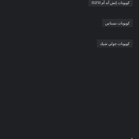
كوبونات إتش أند أم H&M
كوبونات نسناس
كوبونات جولي شيك