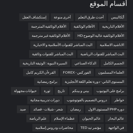
أقسام الموقع
أبُكاليبس
أحدث طرق التعلم
أخرى منوعة
إستكشاف العقل
الأفلام التاريخية
الأفلام الوثائقية
الأفلام الوثائقية المترجمة
الأفلام الوثائقية عالية الوضوح HD
الأفلام الوثائقية غير مترجمة
الاناشيد الاسلامية
البث المباشر للقنوات الأسلامية و الاخبارية
البث المباشر للقنوات الرياضية
البث المباشر للقنوات وثائقية
الجسم الكامل
الذكاء الصناعي
السيرة النبوية : الوثيقة التاريخية
العلماء المسلمون
الفوركس - FOREX
القرءآن الكريم كامل
المستوى الثاني - دورة تعلم اللغة الأنجليزية
برامج رمضانية
برامج على اليوتيوب
بيني و بينكم
تاريخ
ثورة
حيوانات مجهولة
خواطر
دروس التصميم بالفوتوشوب
دورات تدريبية مجانية
دوره PHP المستوى الاول
رمضان
شعر - شيلات - قصائد
صيد
عالم البحار
عالم الحيوان
عظماء الإسلام
علم الرياضة
في الواجهة
مؤتمر تيد TED
محاضرات ودروس إسلامية