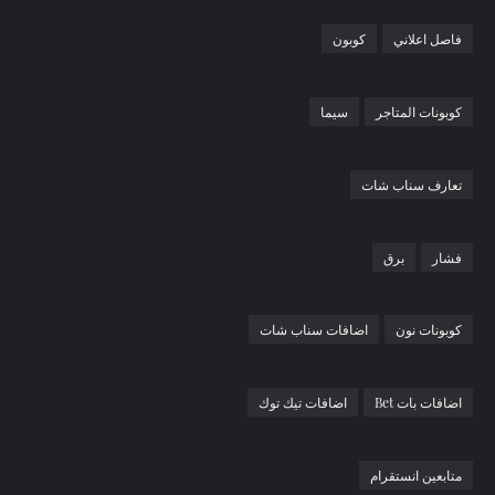
فاصل اعلاني
كوبون
كوبونات المتاجر
سيما
تعارف سناب شات
فشار
برق
كوبونات نون
اضافات سناب شات
اضافات بات Bet
اضافات تيك توك
متابعين انستقرام