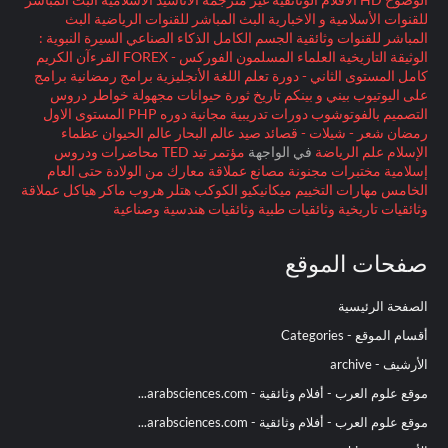
للقنوات الأسلامية و الاخبارية
البث المباشر للقنوات الرياضية
البث
المباشر للقنوات وثائقية
الجسم الكامل
الذكاء الصناعي
السيرة النبوية :
الوثيقة التاريخية
العلماء المسلمون
الفوركس - FOREX
القرءآن الكريم
كامل
المستوى الثاني - دورة تعلم اللغة الأنجليزية
برامج رمضانية
برامج
على اليوتيوب
بيني و بينكم
تاريخ
ثورة
حيوانات مجهولة
خواطر
دروس
التصميم بالفوتوشوب
دورات تدريبية مجانية
دوره PHP المستوى الاول
رمضان
شعر - شيلات - قصائد
صيد
عالم البحار
عالم الحيوان
عظماء
الإسلام
علم الرياضة
في الواجهة
مؤتمر تيد TED
محاضرات ودروس
إسلامية
مختبرات مجنونة
مصانع عملاقة
معارك
من الولادة حتى العام
الخامس
مهارات التخييم
ميكانيكيو الكوكب
هتلر
هروب ماكر
هياكل عملاقة
وثائقيات تاريخية
وثائقيات طبية
وثائقيات هندسية وصناعية
صفحات الموقع
الصفحة الرئيسية
أقسام الموقع - Categories
الأرشيف - archive
موقع علوم العرب - أفلام وثائقية - arabsciences.com...
موقع علوم العرب - أفلام وثائقية - arabsciences.com...