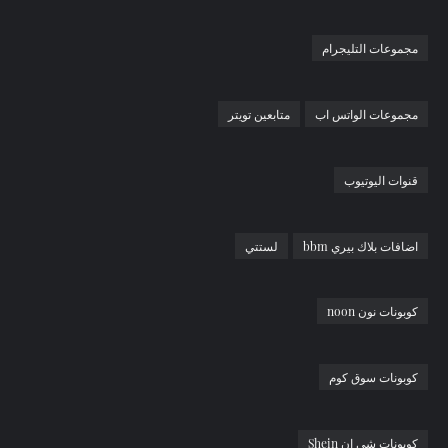
مجموعات التليجرام
مجموعات الواتس اب
متابعين تويتر
قنوات اليوتيوب
اضافات بلاك بيري bbm
لستتي
كوبونات نون noon
كوبونات سوق كوم
كوبونات شي إن Shein