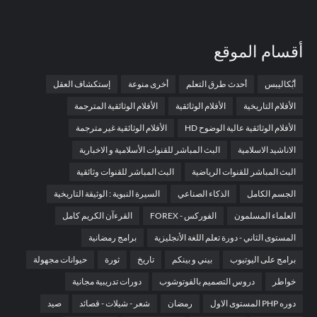
أقسام الموقع
أبُكاليبس
أحدث طرق التعلم
أخرى منوعة
إستكشاف العقل
الأفلام التاريخية
الأفلام الوثائقية
الأفلام الوثائقية المترجمة
الأفلام الوثائقية عالية الوضوح HD
الأفلام الوثائقية غير مترجمة
الاناشيد الاسلامية
البث المباشر للقنوات الأسلامية و الاخبارية
البث المباشر للقنوات الرياضية
البث المباشر للقنوات وثائقية
الجسم الكامل
الذكاء الصناعي
السيرة النبوية : الوثيقة التاريخية
العلماء المسلمون
الفوركس - FOREX
القرءآن الكريم كامل
المستوى الثاني - دورة تعلم اللغة الأنجليزية
برامج رمضانية
برامج على اليوتيوب
بيني و بينكم
تاريخ
ثورة
حيوانات مجهولة
خواطر
دروس التصميم بالفوتوشوب
دورات تدريبية مجانية
دوره PHP المستوى الاول
رمضان
شعر - شيلات - قصائد
صيد