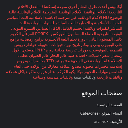
أبُكاليبس
أحدث طرق التعلم
أخرى منوعة
إستكشاف العقل
الأفلام
التاريخية
الأفلام الوثائقية
الأفلام الوثائقية المترجمة
الأفلام الوثائقية عالية
الوضوح HD
الأفلام الوثائقية غير مترجمة
الاناشيد الاسلامية
البث المباشر
للقنوات الأسلامية و الاخبارية
البث المباشر للقنوات الرياضية
البث
المباشر للقنوات وثائقية
الجسم الكامل
الذكاء الصناعي
السيرة النبوية :
الوثيقة التاريخية
العلماء المسلمون
الفوركس - FOREX
القرءآن الكريم
كامل
المستوى الثاني - دورة تعلم اللغة الأنجليزية
برامج رمضانية
برامج
على اليوتيوب
بيني و بينكم
تاريخ
ثورة
حيوانات مجهولة
خواطر
دروس
التصميم بالفوتوشوب
دورات تدريبية مجانية
دوره PHP المستوى الاول
رمضان
شعر - شيلات - قصائد
صيد
عالم البحار
عالم الحيوان
عظماء
الإسلام
علم الرياضة
في الواجهة
مؤتمر تيد TED
محاضرات ودروس
إسلامية
مختبرات مجنونة
مصانع عملاقة
معارك
من الولادة حتى العام
الخامس
مهارات التخييم
ميكانيكيو الكوكب
هتلر
هروب ماكر
هياكل عملاقة
وثائقيات تاريخية
وثائقيات طبية
وثائقيات هندسية وصناعية
صفحات الموقع
الصفحة الرئيسية
أقسام الموقع - Categories
الأرشيف - archive