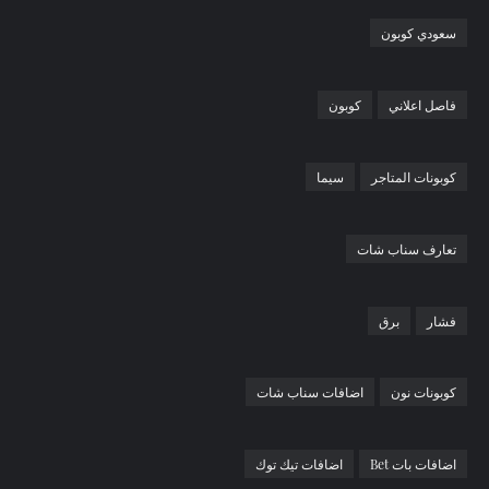
سعودي كوبون
فاصل اعلاني
كوبون
كوبونات المتاجر
سيما
تعارف سناب شات
فشار
برق
كوبونات نون
اضافات سناب شات
اضافات بات Bet
اضافات تيك توك