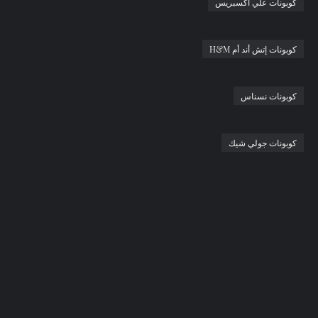
كوبونات علي اكسبريس
كوبونات إتش أند أم H&M
كوبونات نسناس
كوبونات جولي شيك